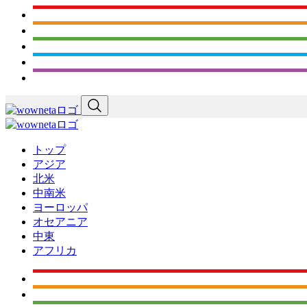
トップ
アジア
北米
中南米
ヨーロッパ
オセアニア
中東
アフリカ