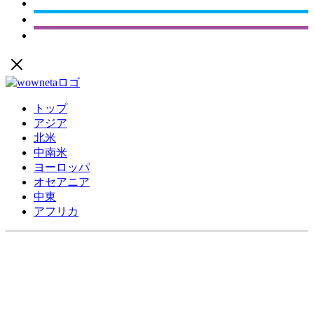
トップ
アジア
北米
中南米
ヨーロッパ
オセアニア
中東
アフリカ