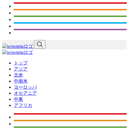
トップ
アジア
北米
中南米
ヨーロッパ
オセアニア
中東
アフリカ