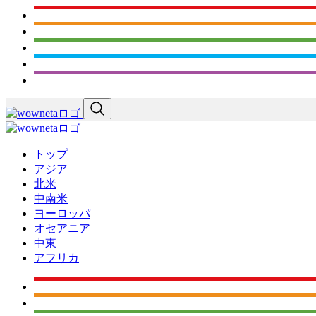
トップ
アジア
北米
中南米
ヨーロッパ
オセアニア
中東
アフリカ