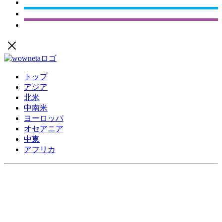
トップ
アジア
北米
中南米
ヨーロッパ
オセアニア
中東
アフリカ