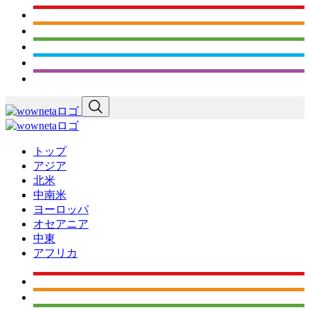
トップ
アジア
北米
中南米
ヨーロッパ
オセアニア
中東
アフリカ