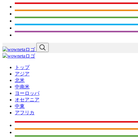
トップ
アジア
北米
中南米
ヨーロッパ
オセアニア
中東
アフリカ