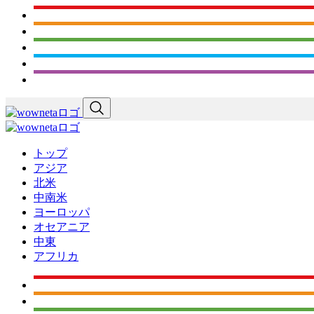
トップ
アジア
北米
中南米
ヨーロッパ
オセアニア
中東
アフリカ