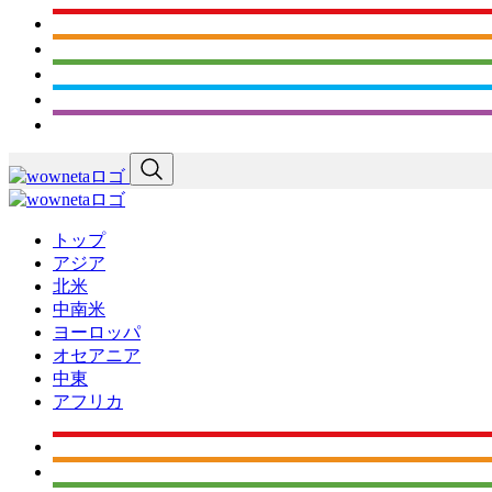
トップ
アジア
北米
中南米
ヨーロッパ
オセアニア
中東
アフリカ