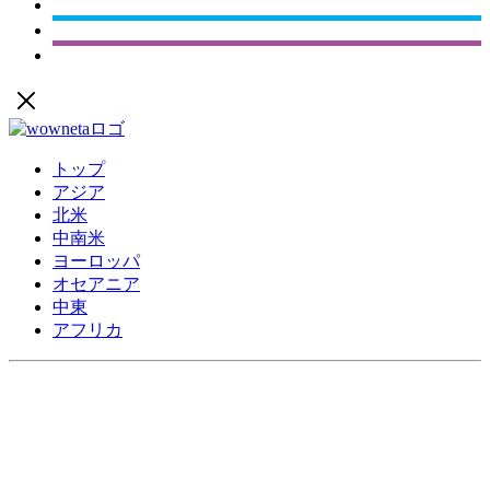
トップ
アジア
北米
中南米
ヨーロッパ
オセアニア
中東
アフリカ