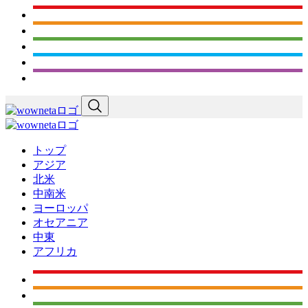
トップ
アジア
北米
中南米
ヨーロッパ
オセアニア
中東
アフリカ