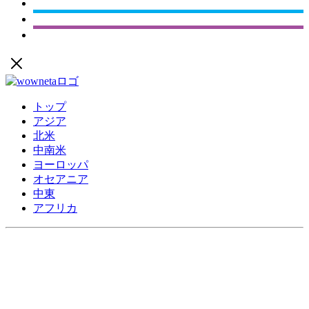
トップ
アジア
北米
中南米
ヨーロッパ
オセアニア
中東
アフリカ