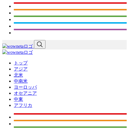
トップ
アジア
北米
中南米
ヨーロッパ
オセアニア
中東
アフリカ