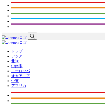
トップ
アジア
北米
中南米
ヨーロッパ
オセアニア
中東
アフリカ