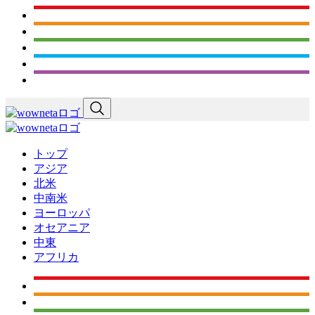
トップ
アジア
北米
中南米
ヨーロッパ
オセアニア
中東
アフリカ