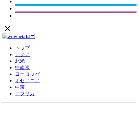
トップ
アジア
北米
中南米
ヨーロッパ
オセアニア
中東
アフリカ