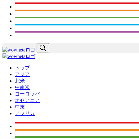
トップ
アジア
北米
中南米
ヨーロッパ
オセアニア
中東
アフリカ