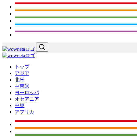
トップ
アジア
北米
中南米
ヨーロッパ
オセアニア
中東
アフリカ