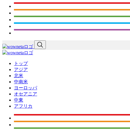
トップ
アジア
北米
中南米
ヨーロッパ
オセアニア
中東
アフリカ