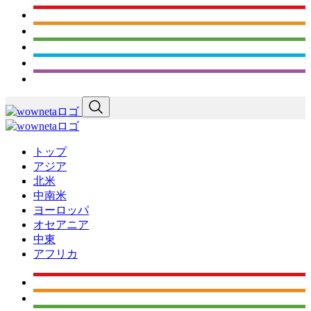
トップ
アジア
北米
中南米
ヨーロッパ
オセアニア
中東
アフリカ