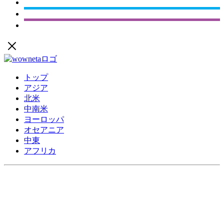
トップ
アジア
北米
中南米
ヨーロッパ
オセアニア
中東
アフリカ