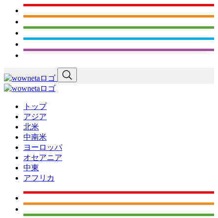
トップ
アジア
北米
中南米
ヨーロッパ
オセアニア
中東
アフリカ