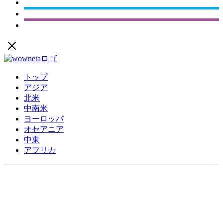
トップ
アジア
北米
中南米
ヨーロッパ
オセアニア
中東
アフリカ