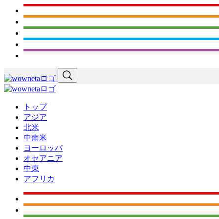
トップ
アジア
北米
中南米
ヨーロッパ
オセアニア
中東
アフリカ