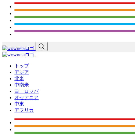
トップ
アジア
北米
中南米
ヨーロッパ
オセアニア
中東
アフリカ