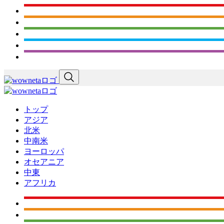
トップ
アジア
北米
中南米
ヨーロッパ
オセアニア
中東
アフリカ