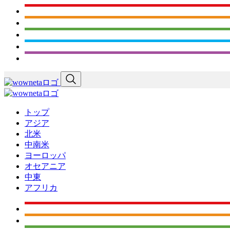
トップ
アジア
北米
中南米
ヨーロッパ
オセアニア
中東
アフリカ