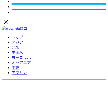
トップ
アジア
北米
中南米
ヨーロッパ
オセアニア
中東
アフリカ