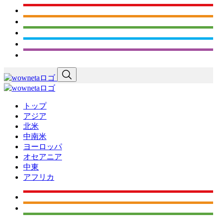
トップ
アジア
北米
中南米
ヨーロッパ
オセアニア
中東
アフリカ