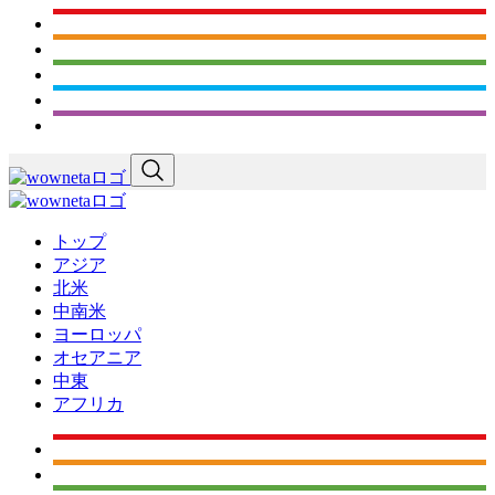
トップ
アジア
北米
中南米
ヨーロッパ
オセアニア
中東
アフリカ