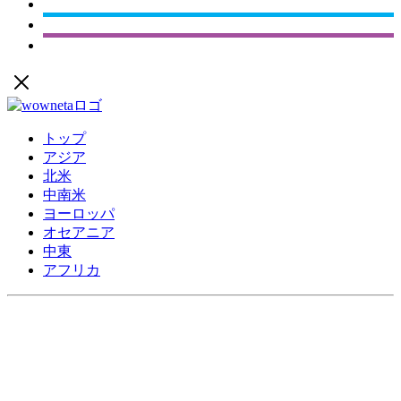
トップ
アジア
北米
中南米
ヨーロッパ
オセアニア
中東
アフリカ