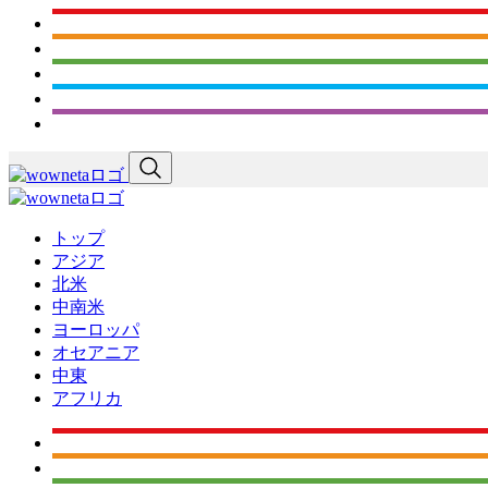
トップ
アジア
北米
中南米
ヨーロッパ
オセアニア
中東
アフリカ