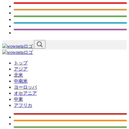
トップ
アジア
北米
中南米
ヨーロッパ
オセアニア
中東
アフリカ