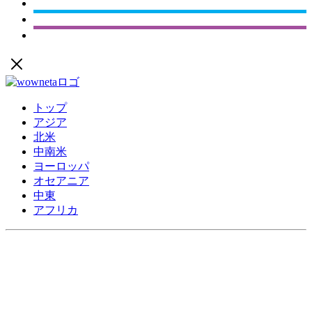
トップ
アジア
北米
中南米
ヨーロッパ
オセアニア
中東
アフリカ