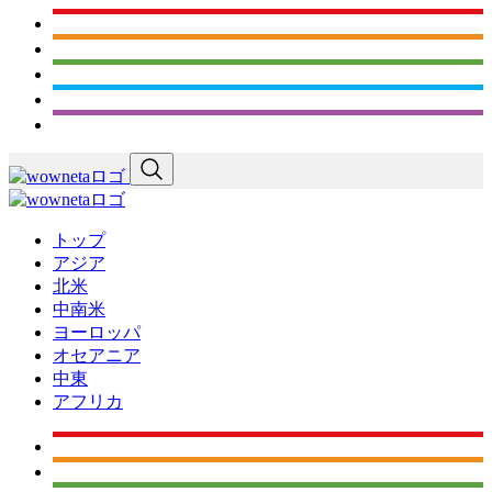
トップ
アジア
北米
中南米
ヨーロッパ
オセアニア
中東
アフリカ