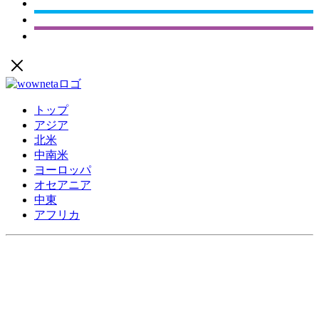
トップ
アジア
北米
中南米
ヨーロッパ
オセアニア
中東
アフリカ