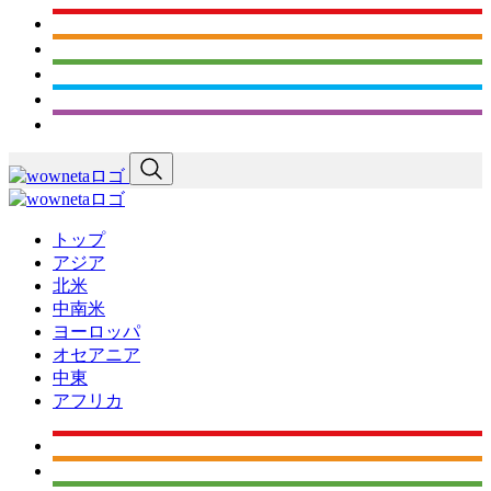
トップ
アジア
北米
中南米
ヨーロッパ
オセアニア
中東
アフリカ