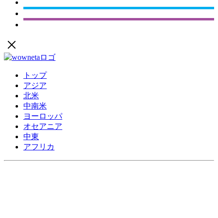
トップ
アジア
北米
中南米
ヨーロッパ
オセアニア
中東
アフリカ