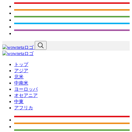
トップ
アジア
北米
中南米
ヨーロッパ
オセアニア
中東
アフリカ