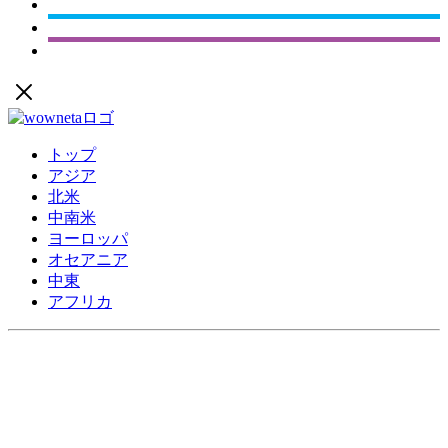
トップ
アジア
北米
中南米
ヨーロッパ
オセアニア
中東
アフリカ