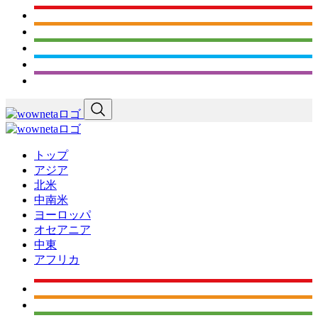
トップ
アジア
北米
中南米
ヨーロッパ
オセアニア
中東
アフリカ