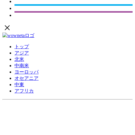
トップ
アジア
北米
中南米
ヨーロッパ
オセアニア
中東
アフリカ