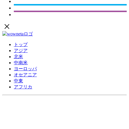
トップ
アジア
北米
中南米
ヨーロッパ
オセアニア
中東
アフリカ