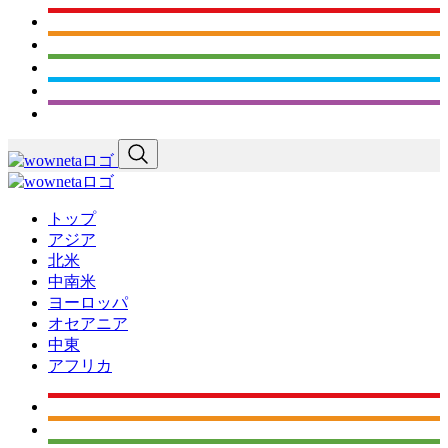
トップ
アジア
北米
中南米
ヨーロッパ
オセアニア
中東
アフリカ