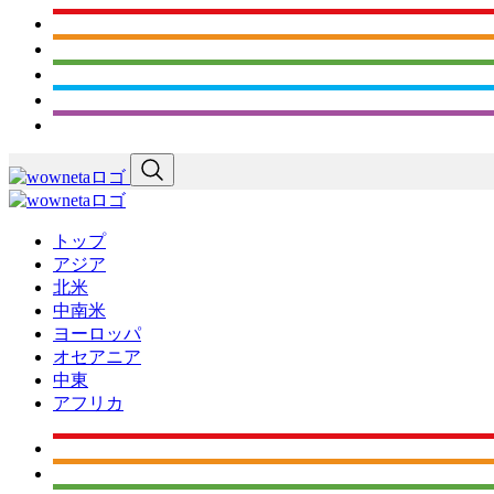
トップ
アジア
北米
中南米
ヨーロッパ
オセアニア
中東
アフリカ