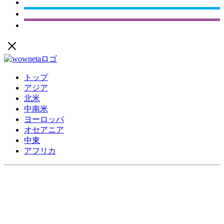
トップ
アジア
北米
中南米
ヨーロッパ
オセアニア
中東
アフリカ