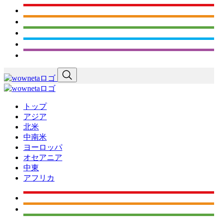
トップ
アジア
北米
中南米
ヨーロッパ
オセアニア
中東
アフリカ