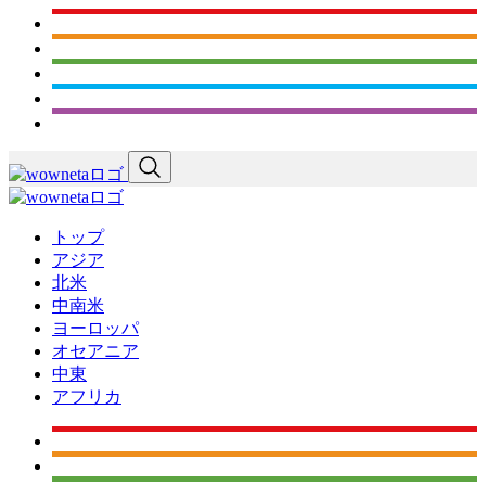
トップ
アジア
北米
中南米
ヨーロッパ
オセアニア
中東
アフリカ