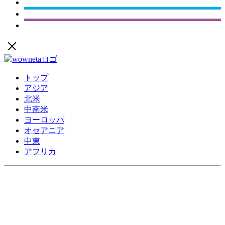
トップ
アジア
北米
中南米
ヨーロッパ
オセアニア
中東
アフリカ