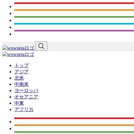
トップ
アジア
北米
中南米
ヨーロッパ
オセアニア
中東
アフリカ