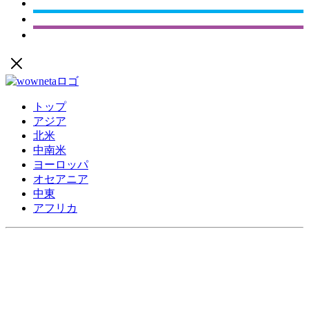
トップ
アジア
北米
中南米
ヨーロッパ
オセアニア
中東
アフリカ