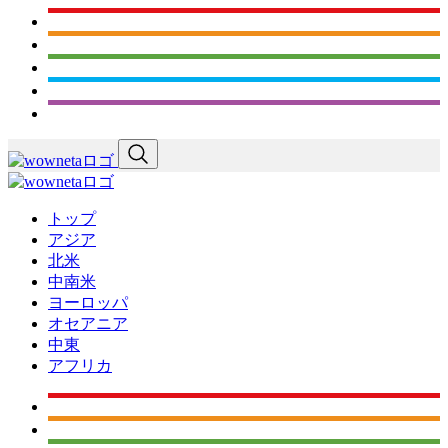
トップ
アジア
北米
中南米
ヨーロッパ
オセアニア
中東
アフリカ