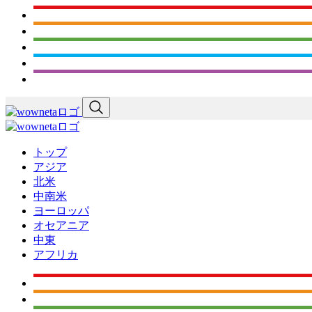
トップ
アジア
北米
中南米
ヨーロッパ
オセアニア
中東
アフリカ