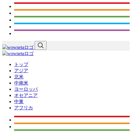
トップ
アジア
北米
中南米
ヨーロッパ
オセアニア
中東
アフリカ