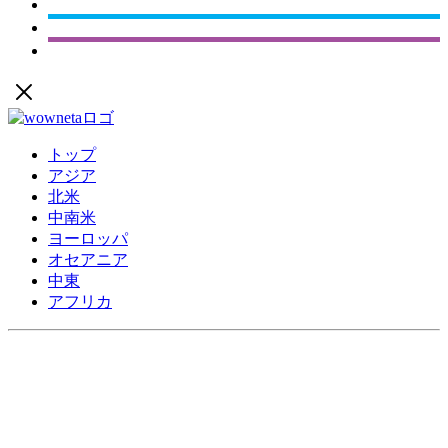
トップ
アジア
北米
中南米
ヨーロッパ
オセアニア
中東
アフリカ