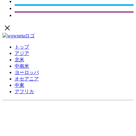
トップ
アジア
北米
中南米
ヨーロッパ
オセアニア
中東
アフリカ