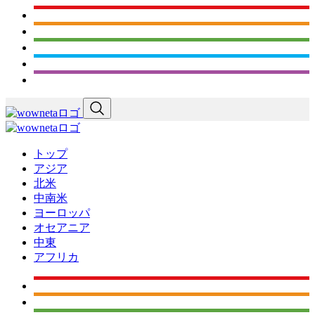
トップ
アジア
北米
中南米
ヨーロッパ
オセアニア
中東
アフリカ