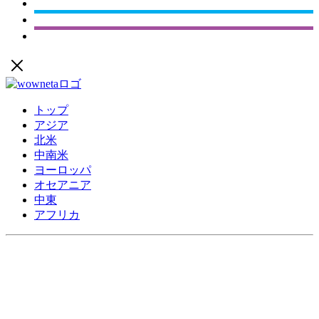
トップ
アジア
北米
中南米
ヨーロッパ
オセアニア
中東
アフリカ