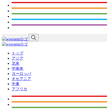
トップ
アジア
北米
中南米
ヨーロッパ
オセアニア
中東
アフリカ