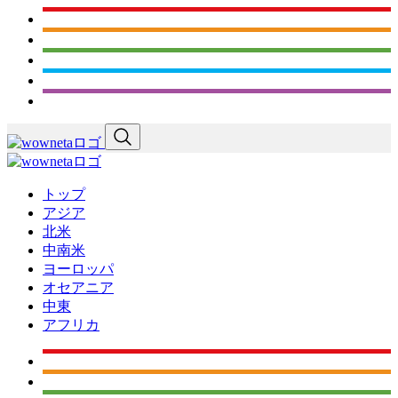
トップ
アジア
北米
中南米
ヨーロッパ
オセアニア
中東
アフリカ