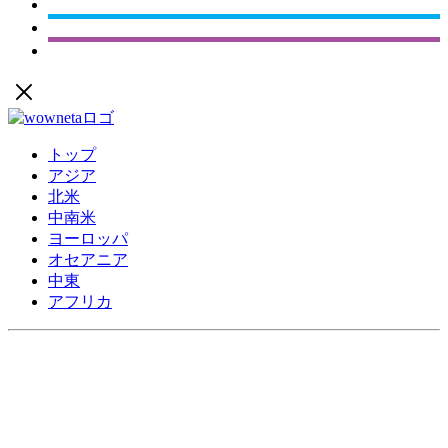
トップ
アジア
北米
中南米
ヨーロッパ
オセアニア
中東
アフリカ