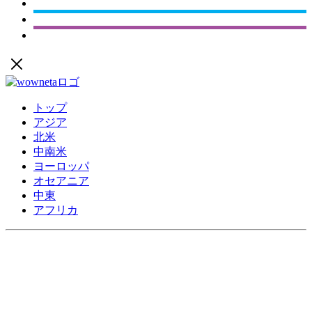
トップ
アジア
北米
中南米
ヨーロッパ
オセアニア
中東
アフリカ