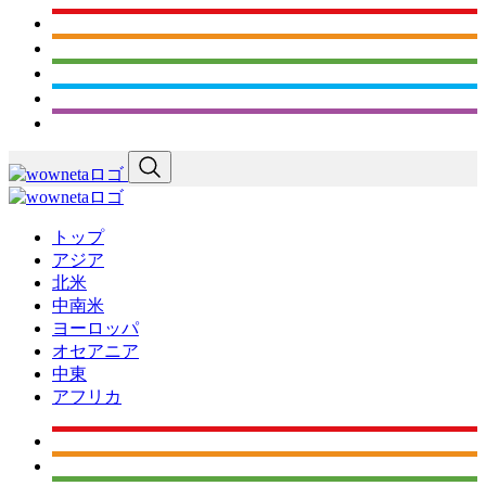
トップ
アジア
北米
中南米
ヨーロッパ
オセアニア
中東
アフリカ