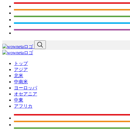
トップ
アジア
北米
中南米
ヨーロッパ
オセアニア
中東
アフリカ