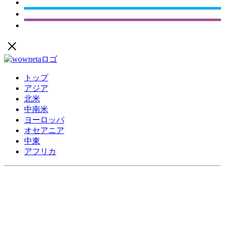
トップ
アジア
北米
中南米
ヨーロッパ
オセアニア
中東
アフリカ