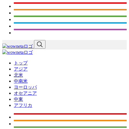
トップ
アジア
北米
中南米
ヨーロッパ
オセアニア
中東
アフリカ