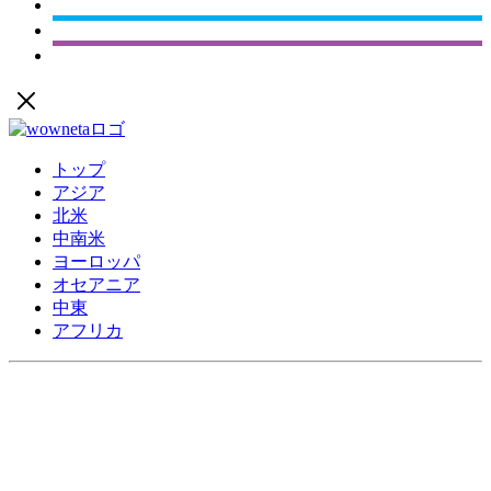
トップ
アジア
北米
中南米
ヨーロッパ
オセアニア
中東
アフリカ