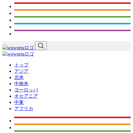
トップ
アジア
北米
中南米
ヨーロッパ
オセアニア
中東
アフリカ