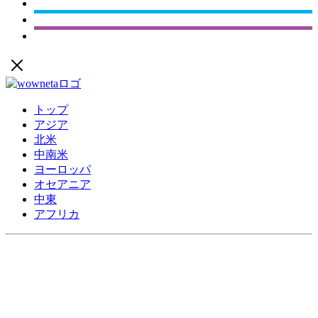
トップ
アジア
北米
中南米
ヨーロッパ
オセアニア
中東
アフリカ