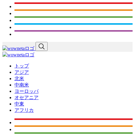
トップ
アジア
北米
中南米
ヨーロッパ
オセアニア
中東
アフリカ