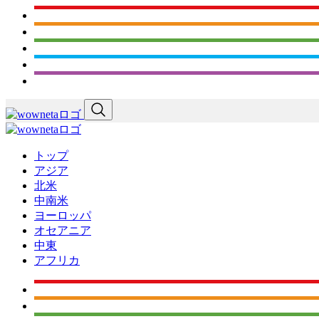
トップ
アジア
北米
中南米
ヨーロッパ
オセアニア
中東
アフリカ