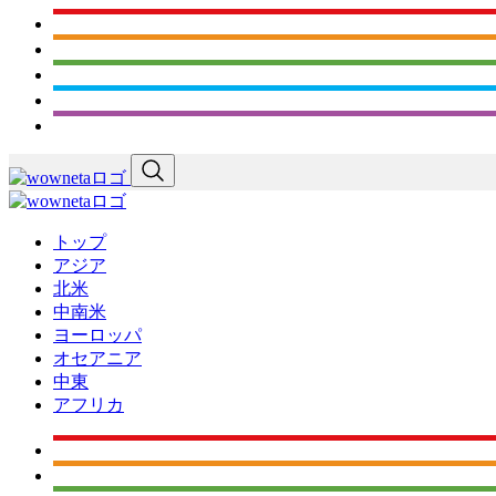
トップ
アジア
北米
中南米
ヨーロッパ
オセアニア
中東
アフリカ