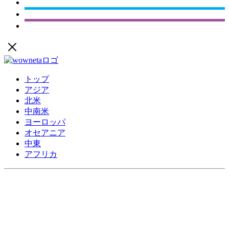
トップ
アジア
北米
中南米
ヨーロッパ
オセアニア
中東
アフリカ