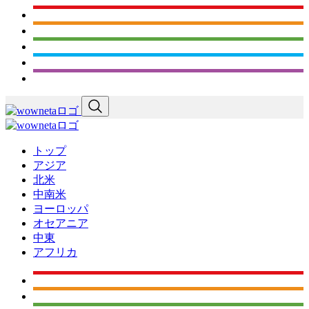
トップ
アジア
北米
中南米
ヨーロッパ
オセアニア
中東
アフリカ