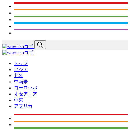
トップ
アジア
北米
中南米
ヨーロッパ
オセアニア
中東
アフリカ