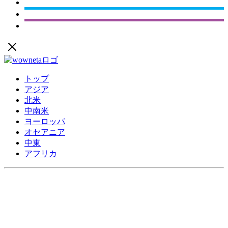
トップ
アジア
北米
中南米
ヨーロッパ
オセアニア
中東
アフリカ