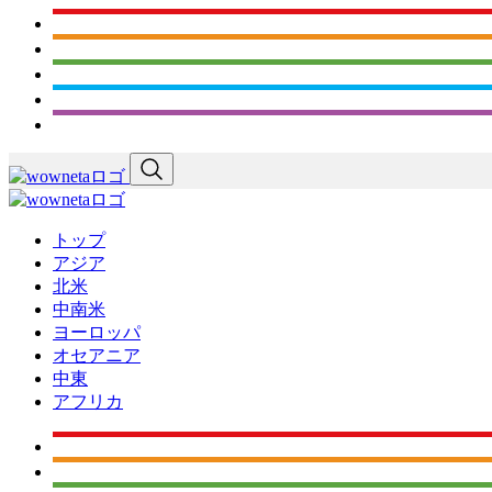
トップ
アジア
北米
中南米
ヨーロッパ
オセアニア
中東
アフリカ