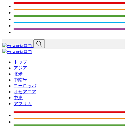
トップ
アジア
北米
中南米
ヨーロッパ
オセアニア
中東
アフリカ