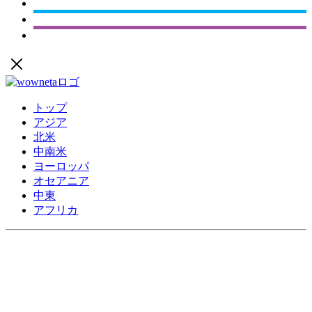
トップ
アジア
北米
中南米
ヨーロッパ
オセアニア
中東
アフリカ